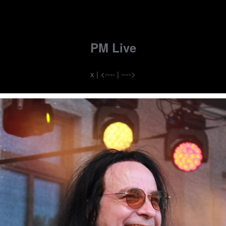
PM Live
x
|
<----
|
---->